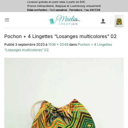
Passer
Livraison gratuite en point relais à partir de 60€.
(France métropolitaine, Belgique et Luxembourg uniquement)
au
Délai confection : 1 à 2 semaines - Fermeture : 1 au 20/7/26
contenu
Pochon + 4 Lingettes “Losanges multicolores” 02
Publié
3 septembre 2023
à
1536 × 2048
dans
Pochon + 4 Lingettes
“Losanges multicolores” 02