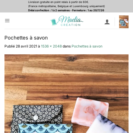
Passer
Livraison gratuite en point relais à partir de 60€.
(France métropolitaine, Belgique et Luxembourg uniquement)
au
Délai confection : 1 à 2 semaines - Fermeture : 1 au 20/7/26
contenu
Pochettes à savon
Publié
28 avril 2021
à
1536 × 2048
dans
Pochettes à savon