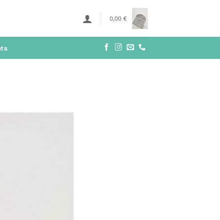
0,00
€
nts