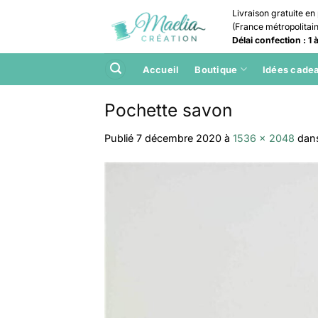
Passer
Livraison gratuite en 
au
(France métropolitai
contenu
Délai confection : 1
Accueil
Boutique
Idées cade
Pochette savon
Publié
7 décembre 2020
à
1536 × 2048
dan